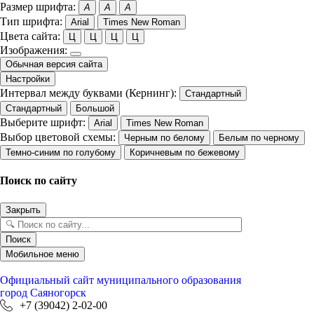
Размер шрифта:
A
A
A
Тип шрифта:
Arial
Times New Roman
Цвета сайта:
Ц
Ц
Ц
Ц
Изображения:
Обычная версия сайта
Настройки
Интервал между буквами (Кернинг):
Стандартный
Стандартный
Большой
Выберите шрифт:
Arial
Times New Roman
Выбор цветовой схемы:
Черным по белому
Белым по черному
Темно-синим по голубому
Коричневым по бежевому
Поиск по сайту
Закрыть
Поиск
Мобильное меню
Официальный сайт
муниципального образования
город Саяногорск
+7 (39042) 2-02-00