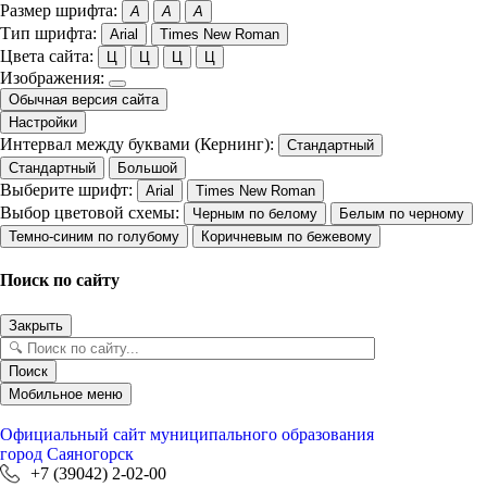
Размер шрифта:
A
A
A
Тип шрифта:
Arial
Times New Roman
Цвета сайта:
Ц
Ц
Ц
Ц
Изображения:
Обычная версия сайта
Настройки
Интервал между буквами (Кернинг):
Стандартный
Стандартный
Большой
Выберите шрифт:
Arial
Times New Roman
Выбор цветовой схемы:
Черным по белому
Белым по черному
Темно-синим по голубому
Коричневым по бежевому
Поиск по сайту
Закрыть
Поиск
Мобильное меню
Официальный сайт
муниципального образования
город Саяногорск
+7 (39042) 2-02-00