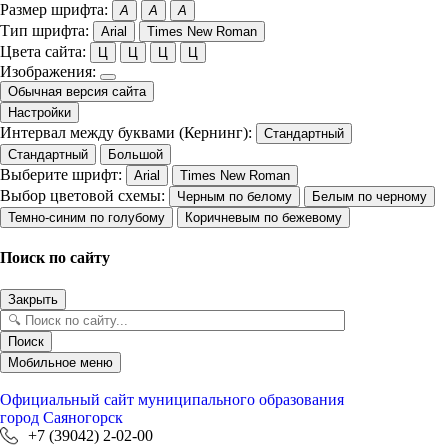
Размер шрифта:
A
A
A
Тип шрифта:
Arial
Times New Roman
Цвета сайта:
Ц
Ц
Ц
Ц
Изображения:
Обычная версия сайта
Настройки
Интервал между буквами (Кернинг):
Стандартный
Стандартный
Большой
Выберите шрифт:
Arial
Times New Roman
Выбор цветовой схемы:
Черным по белому
Белым по черному
Темно-синим по голубому
Коричневым по бежевому
Поиск по сайту
Закрыть
Поиск
Мобильное меню
Официальный сайт
муниципального образования
город Саяногорск
+7 (39042) 2-02-00