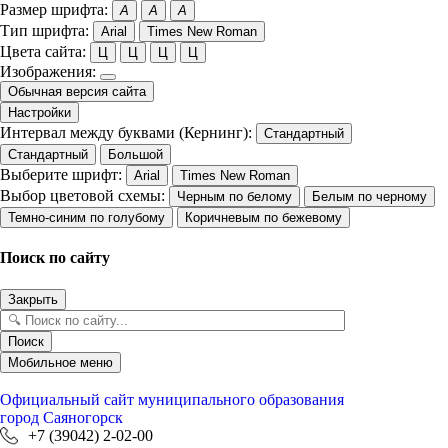
Размер шрифта:
A
A
A
Тип шрифта:
Arial
Times New Roman
Цвета сайта:
Ц
Ц
Ц
Ц
Изображения:
Обычная версия сайта
Настройки
Интервал между буквами (Кернинг):
Стандартный
Стандартный
Большой
Выберите шрифт:
Arial
Times New Roman
Выбор цветовой схемы:
Черным по белому
Белым по черному
Темно-синим по голубому
Коричневым по бежевому
Поиск по сайту
Закрыть
Поиск
Мобильное меню
Официальный сайт
муниципального образования
город Саяногорск
+7 (39042) 2-02-00