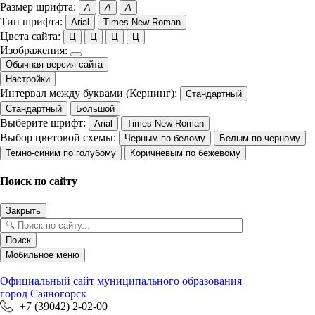
Размер шрифта:
A
A
A
Тип шрифта:
Arial
Times New Roman
Цвета сайта:
Ц
Ц
Ц
Ц
Изображения:
Обычная версия сайта
Настройки
Интервал между буквами (Кернинг):
Стандартный
Стандартный
Большой
Выберите шрифт:
Arial
Times New Roman
Выбор цветовой схемы:
Черным по белому
Белым по черному
Темно-синим по голубому
Коричневым по бежевому
Поиск по сайту
Закрыть
Поиск
Мобильное меню
Официальный сайт
муниципального образования
город Саяногорск
+7 (39042) 2-02-00