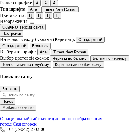
Размер шрифта:
A
A
A
Тип шрифта:
Arial
Times New Roman
Цвета сайта:
Ц
Ц
Ц
Ц
Изображения:
Обычная версия сайта
Настройки
Интервал между буквами (Кернинг):
Стандартный
Стандартный
Большой
Выберите шрифт:
Arial
Times New Roman
Выбор цветовой схемы:
Черным по белому
Белым по черному
Темно-синим по голубому
Коричневым по бежевому
Поиск по сайту
Закрыть
Поиск
Мобильное меню
Официальный сайт
муниципального образования
город Саяногорск
+7 (39042) 2-02-00