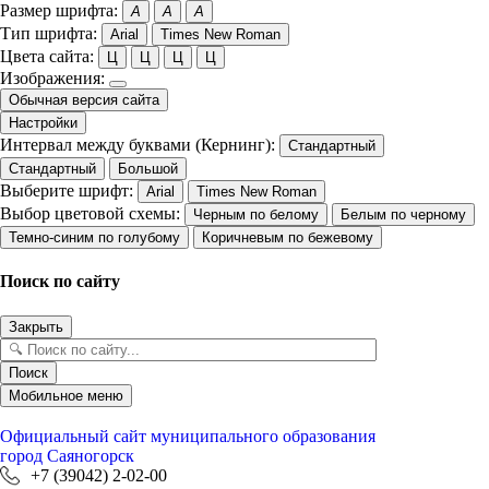
Размер шрифта:
A
A
A
Тип шрифта:
Arial
Times New Roman
Цвета сайта:
Ц
Ц
Ц
Ц
Изображения:
Обычная версия сайта
Настройки
Интервал между буквами (Кернинг):
Стандартный
Стандартный
Большой
Выберите шрифт:
Arial
Times New Roman
Выбор цветовой схемы:
Черным по белому
Белым по черному
Темно-синим по голубому
Коричневым по бежевому
Поиск по сайту
Закрыть
Поиск
Мобильное меню
Официальный сайт
муниципального образования
город Саяногорск
+7 (39042) 2-02-00