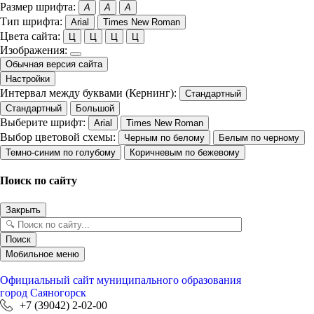
Размер шрифта:
A
A
A
Тип шрифта:
Arial
Times New Roman
Цвета сайта:
Ц
Ц
Ц
Ц
Изображения:
Обычная версия сайта
Настройки
Интервал между буквами (Кернинг):
Стандартный
Стандартный
Большой
Выберите шрифт:
Arial
Times New Roman
Выбор цветовой схемы:
Черным по белому
Белым по черному
Темно-синим по голубому
Коричневым по бежевому
Поиск по сайту
Закрыть
Поиск
Мобильное меню
Официальный сайт
муниципального образования
город Саяногорск
+7 (39042) 2-02-00